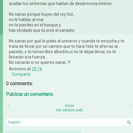
acallan los síntomas que hablan de desarmonía interior.
No sanas porque huyes del rey Sol ,
no le hablas al mar
no te pierdes en el bosque y
has olvidado que tú eres el sanador.
No sanas por qué le pides al universo y cuando te escucha y te
trata de llevar por un camino que te hará feliz te aferras al
pasado, y tú tienes libre albedrío,si no te dejas llevar, no te
llevarán a la fuerza...
No sanarás si no quieres sanar...!!
Anónimo
at
20:16
Compartir
0 comments:
Publicar un comentario
‹
Inicio
›
Ver versión web