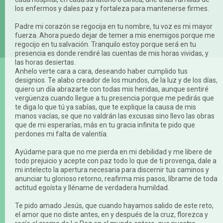
los enfermos y dales paz y fortaleza para mantenerse firmes.
Padre mi corazón se regocija en tu nombre, tu voz es mi mayor
fuerza. Ahora puedo dejar de temer a mis enemigos porque me
regocijo en tu salvación. Tranquilo estoy porque será en tu
presencia es donde rendiré las cuentas de mis horas vividas, y
las horas desiertas.
Anhelo verte cara a cara, deseando haber cumplido tus
designios. Te alabo creador de los mundos, de la luz y de los días,
quiero un día abrazarte con todas mis heridas, aunque sentiré
vergüenza cuando llegue a tu presencia porque me pedirás que
te diga lo que tú ya sabías, que te explique la causa de mis
manos vacías, se que no valdrán las excusas sino llevo las obras
que de mi esperarías, más en tu gracia infinita te pido que
perdones mi falta de valentía.
Ayúdame para que no me pierda en mi debilidad y me libere de
todo prejuicio y acepte con paz todo lo que de ti provenga, dale a
mi intelecto la apertura necesaria para discernir tus caminos y
anunciar tu glorioso retorno, reafirma mis pasos, líbrame de toda
actitud egoísta y lléname de verdadera humildad.
Te pido amado Jesús, que cuando hayamos salido de este reto,
el amor que no diste antes, en y después de la cruz, florezca y