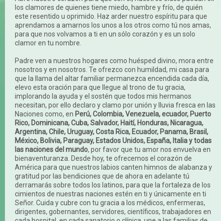
los clamores de quienes tiene miedo, hambre y frío, de quién
este resentido u oprimido. Haz arder nuestro espíritu para que
aprendamos a amarnos los unos a los otros como tú nos amas,
para que nos volvamos a ti en un sólo corazón y es un solo
clamor en tu nombre.
Padre ven a nuestros hogares como huésped divino, mora entre
nosotros y en nosotros. Te ofrezco con humildad, mi casa para
que la llama del altar familiar permanezca encendida cada día,
elevo esta oración para que llegue al trono de tu gracia,
implorando la ayuda y el sostén que todos mis hermanos
necesitan, por ello declaro y clamo por unión y lluvia fresca en las
Naciones como, en
Perú, Colombia, Venezuela, ecuador, Puerto
Rico, Dominicana, Cuba, Salvador, Haití, Honduras, Nicaragua,
Argentina, Chile, Uruguay, Costa Rica, Ecuador, Panama, Brasil,
México, Bolivia, Paraguay, Estados Unidos, España, Italia y todas
las naciones del mundo
, por favor que tu amor nos envuelva en
bienaventuranza. Desde hoy, te ofrecemos el corazón de
América para que nuestros labios canten himnos de alabanza y
gratitud por las bendiciones que de ahora en adelante tú
derramarás sobre todos los latinos, para que la fortaleza de los
cimientos de nuestras naciones estén en ti y únicamente en ti
Señor. Cuida y cubre con tu gracia a los médicos, enfermeras,
dirigentes, gobernantes, servidores, científicos, trabajadores en
cada hospital, en cada sanatorio o clínica, une a las familias de