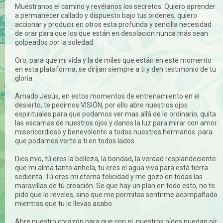
Muéstranos el camino y revélanos los secretos. Quiero aprender
a permanecer callado y dispuesto bajo tus ordenes, quiero
accionar y producir en otros esta profunda y sencilla necesidad
de orar para que los que están en desolación nunca más sean
golpeados por la soledad.
Oro, para que mi vida y la de miles que están en este momento
en esta plataforma, se dirijan siempre a ti y den testimonio de tu
gloria.
Amado Jesús, en estos momentos de entrenamiento en el
desierto, te pedimos VISIÓN, por ello abre nuestros ojos
espirituales para que podamos ver mas allá de lo ordinario, quita
las escamas de nuestros ojos y danos la luz para mirar con amor
misericordioso y benevolente a todos nuestros hermanos. para
que podamos verte a ti en todos lados.
Dios mío, tú eres la belleza, la bondad, la verdad resplandeciente
que mi alma tanto anhela, tu eres el agua viva para está tierra
sedienta. Tú eres mi eterna felicidad y me gozo en todas las
maravillas de tú creación. Se que hay un plan en todo esto, no te
pido que lo reveles, sino que me permitas sentirme acompañado
mientras que tu lo llevas acabo.
Abre nuestro corazón para que con el, nuestros oídos puedan oír