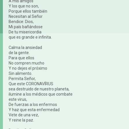
A mis amigos
Y los que no son,
Porque ellos también
Necesitan al Señor
Bendice: Dios,
Mi país bañándose
De tu misericordia
que es grande e infinita.
Calma la ansiedad
de la gente.
Para que ellos
No compren mucho
Y no dejes el próximo
Sin alimento.
Permita Señor,
Que este CORONAVÍRUS
sea destruido de nuestro planeta,
ilumine a los médicos que combate
este virus,
De fuerzas a los enfermos
Y haz que esta enfermedad
Vete de una vez,
Y reine la paz.